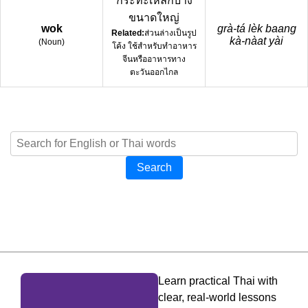
กระทะเหล็กบาง
ขนาดใหญ่
wok
grà-tá lèk baang
Related:
ส่วนล่างเป็นรูป
kà-nàat yài
(
Noun
)
โค้ง ใช้สำหรับทำอาหาร
จีนหรืออาหารทาง
ตะวันออกไกล
Search
Learn practical Thai with
clear, real-world lessons