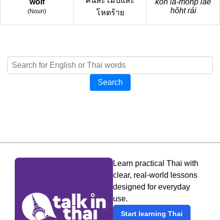
คนละโมบและ
wolf
kon lá-mohp láe
hǒht rái
(
Noun
)
โหดร้าย
Search
Learn practical Thai with
clear, real-world lessons
designed for everyday
use.
Start learning Thai