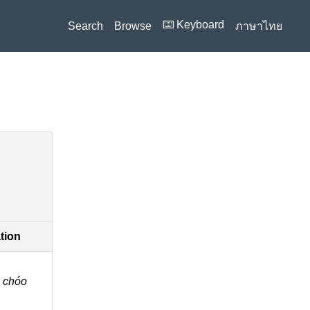
⌨️ Keyboard
Search
Browse
ภาษาไทย
ation
o chóo