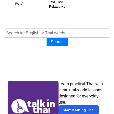
weave
(
Verb
)
Related:
ทอ
Search
Learn practical Thai with
clear, real-world lessons
designed for everyday
use.
Start learning Thai