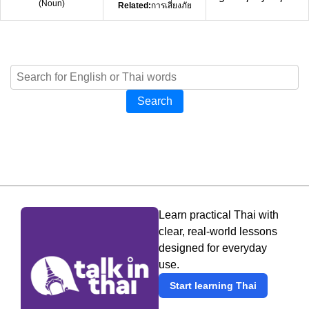
(
Noun
)
Related:
การเสี่ยงภัย
Search
Learn practical Thai with
clear, real-world lessons
designed for everyday
use.
Start learning Thai