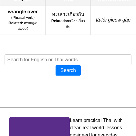
wrangle over
ทะเลาะเกี่ยวกับ
(
Phrasal verb
)
tá-lór gìeow gàp
Related:
ถกเถียงเกี่ยว
Related:
wrangle
กับ
about
Search
Learn practical Thai with
clear, real-world lessons
designed for everyday