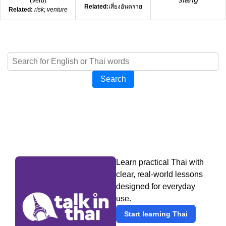
(
Verb
)
Related:
เสี่ยงอันตราย
Related:
risk; venture
Search
Learn practical Thai with
clear, real-world lessons
designed for everyday
use.
Start learning Thai