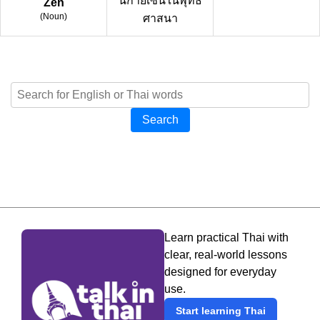
นิกายเซนในพุทธ
Zen
(
Noun
)
ศาสนา
Search
Learn practical Thai with
clear, real-world lessons
designed for everyday
use.
Start learning Thai