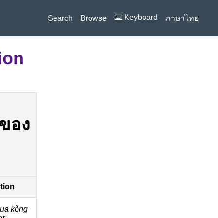
⌨️ Keyboard
Search
Browse
ภาษาไทย
ion
อของ
ation
̂ua kǒng
er