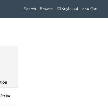
⌨️ Keyboard
Search
Browse
ภาษาไทย
ation
ǒn-jai