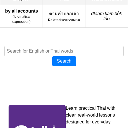
by all accounts
ตามคำบอกเล่า
dtaam kam bòk
(
Idiomatical
lâo
Related:
ตามรายงาน
expression
)
Search
Learn practical Thai with
clear, real-world lessons
designed for everyday