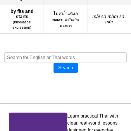
by fits and
ไม่สม่ำเสมอ
starts
mâi sà-màm-sà-
Notes:
คำไม่เป็น
měr
(
Idiomatical
ทางการ
expression
)
Search
Learn practical Thai with
clear, real-world lessons
designed for everyday