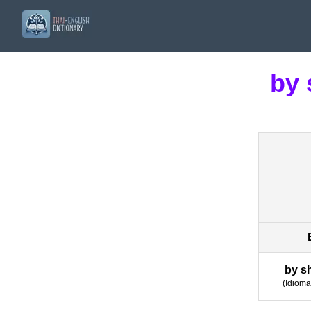
by 
by s
(
Idioma