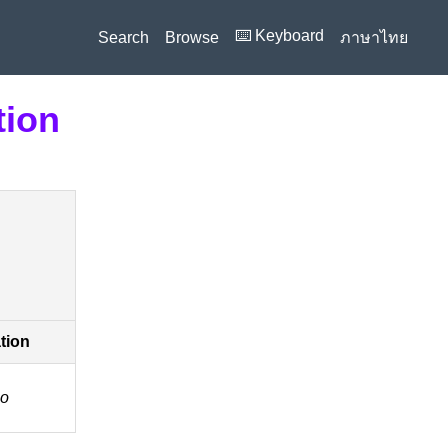
⌨️ Keyboard
Search
Browse
ภาษาไทย
tion
ation
́o