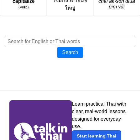
ใช้อักษรตัวพิมพ์
capitalize
chái ak-sǒn dtua
pim yài
(
Verb
)
ใหญ่
Search
Learn practical Thai with
clear, real-world lessons
designed for everyday
use.
Start learning Thai