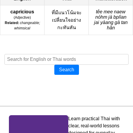
capricious
têe mee naew
ที่มีแนวโน้มจะ
nóhm jà bplìan
(
Adjective
)
เปลี่ยนใจอย่าง
jai yàang gà tan
Related:
changeable;
กะทันหัน
hǎn
whimsical
Search
Learn practical Thai with
clear, real-world lessons
designed for everyday