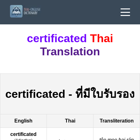
certificated
Thai
Translation
certificated
-
ที่มีใบรับรอง
English
Thai
Transliteration
certificated
têe mee bai ráp