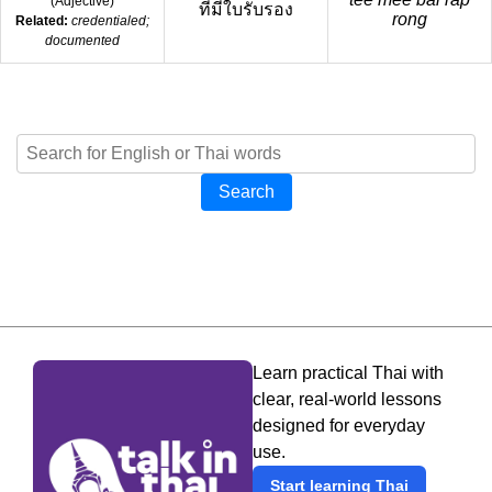
(
Adjective
)
ที่มีใบรับรอง
rong
Related:
credentialed;
documented
Search
Learn practical Thai with
clear, real-world lessons
designed for everyday
use.
Start learning Thai