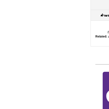
คำแ
(
Related:
อ