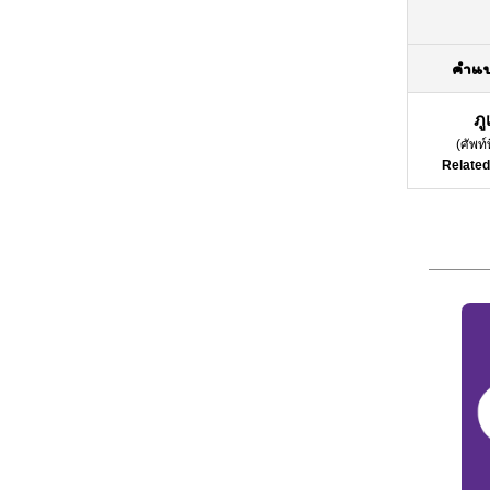
คำแ
ภ
(
ศัพท์
Related