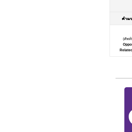
คำแ
(
ศัพท์
Oppos
Related