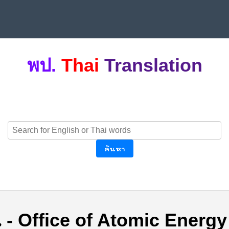
พป.
Thai
Translation
ค้นหา
.
-
Office of Atomic Energy