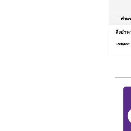
คำแ
สิ่งอำ
Related: