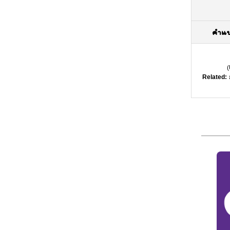
คำแ
(
Related: