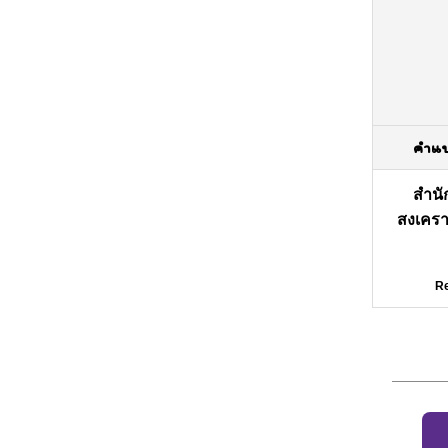
คำแ
สำนั
สงเคร
Re