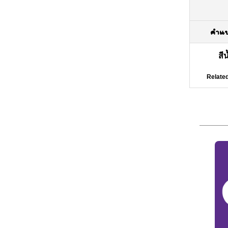
คำแ
สี
Related