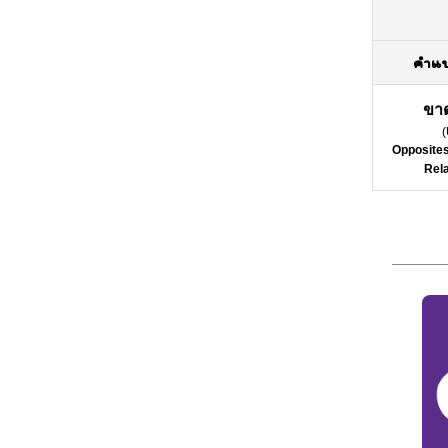
คำแ
ขาด
(
Opposites
Rela