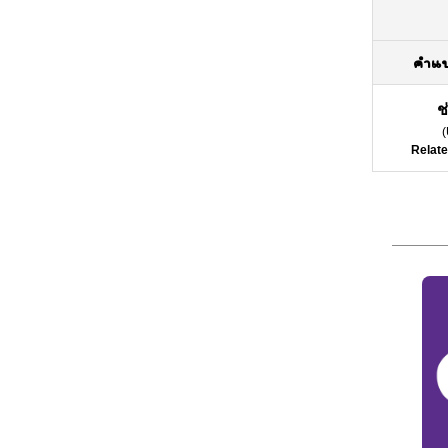
คำแ
ช
(
Relate