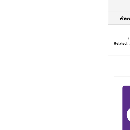
คำแ
(
Related:
ว