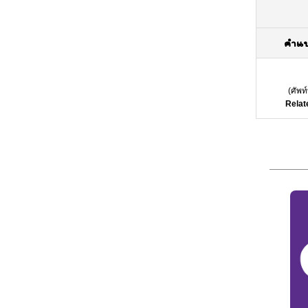
คำแ
(
ศัพท
Relat