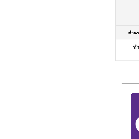
คำแ
ทำ