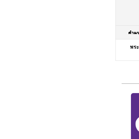
คำแ
พระ