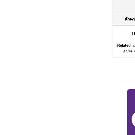
คำแ
ภ
Related:
ภ
ลามก,