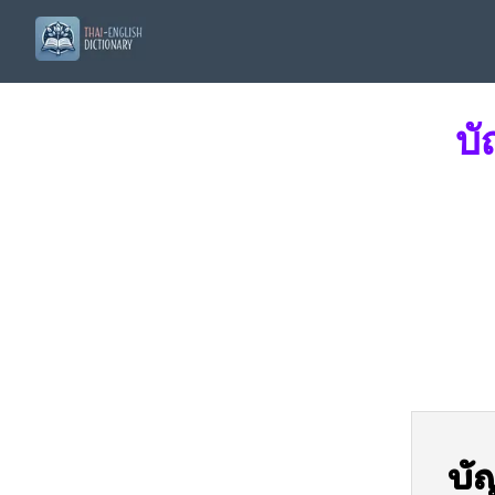
บั
บั