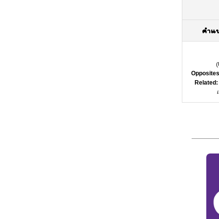
คำแ
(
Opposites
Related: