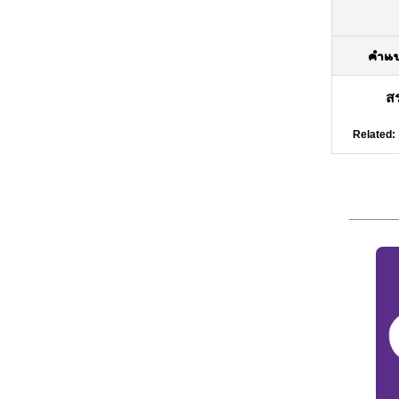
คำแ
ส
Related: