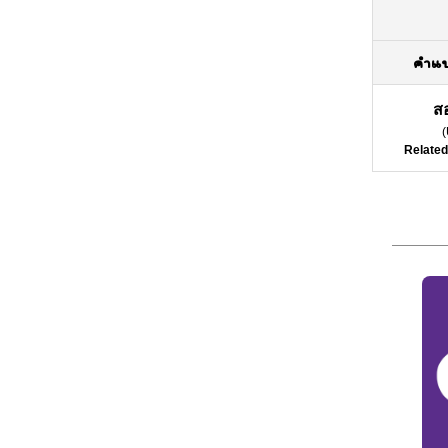
คำแ
ส
(
Related