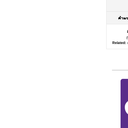
คำแ
(
Related: