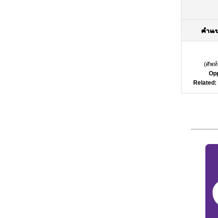
คำแ
(
ศัพท
Opp
Related: