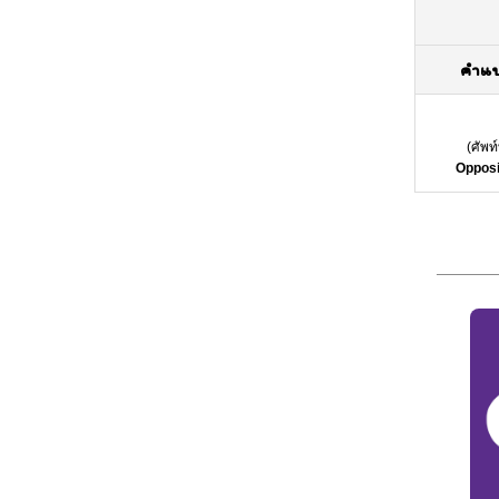
คำแ
(
ศัพท
Opposi