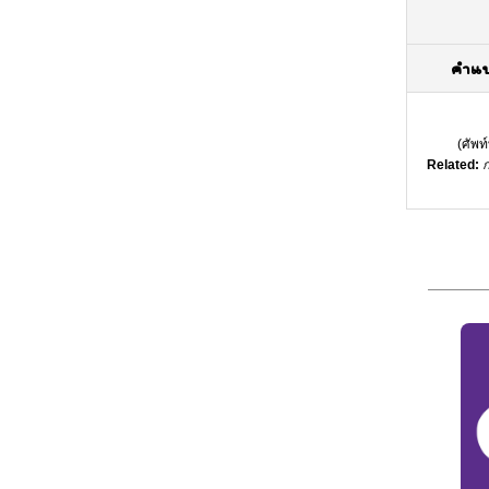
คำแ
(
ศัพท
Related:
ก