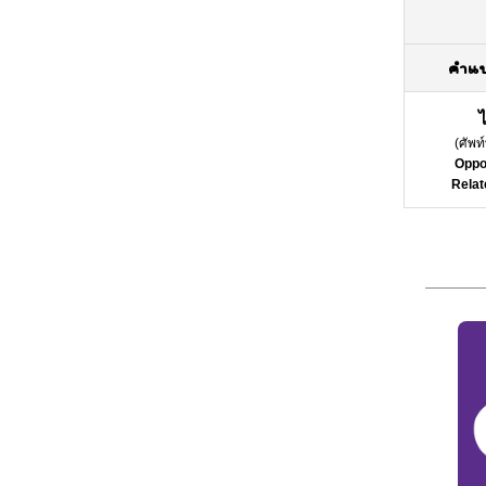
คำแ
ไ
(
ศัพท
Oppo
Relat