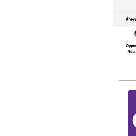
คำแ
Oppos
Rela