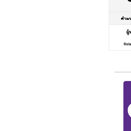
คำแ
ผู
Rela