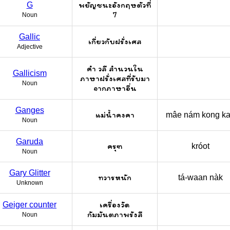
พยัญชนะอังกฤษตัวที่
G
7
Noun
Gallic
เกี่ยวกับฝรั่งเศส
Adjective
คำ วลี สำนวนใน
Gallicism
ภาษาฝรั่งเศสที่รับมา
Noun
จากภาษาอื่น
Ganges
แม่น้ำคงคา
mâe nám kong k
Noun
Garuda
ครุฑ
króot
Noun
Gary Glitter
ทวารหนัก
tá-waan nàk
Unknown
เครื่องวัด
Geiger counter
กัมมันตภาพรังสี
Noun