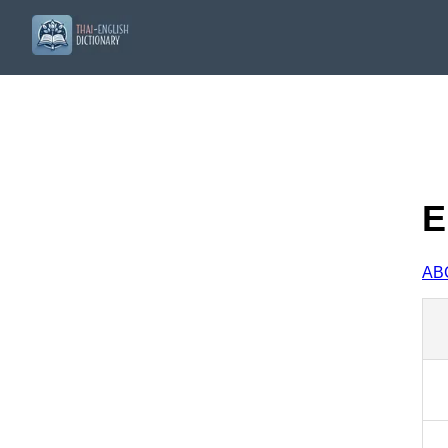
E
A
B