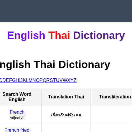
English
Thai
Dictionary
nglish Thai Dictionary
C
D
E
F
G
H
I
J
K
L
M
N
O
P
Q
R
S
T
U
V
W
X
Y
Z
Search Word
Translation Thai
Transliteration
English
French
เกี่ยวกับฝรั่งเศส
Adjective
French fried