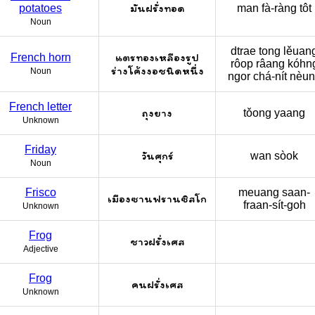
มันฝรั่งทอด
potatoes
man fà-ràng tôt
Noun
dtrae tong lěuan
แตรทองเหลืองรูป
French horn
rôop râang kóhn
ร่างโค้งงอชนิดหนึ่ง
Noun
ngor chá-nít nèu
French letter
ถุงยาง
tǒong yaang
Unknown
Friday
วันศุกร์
wan sòok
Noun
Frisco
meuang saan-
เมืองซานฟรานซิสโก
fraan-sít-goh
Unknown
Frog
ชาวฝรั่งเศส
Adjective
Frog
คนฝรั่งเศส
Unknown