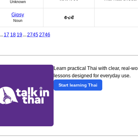
Unknown
Gipsy
ยิปซี
Noun
...
17
18
19
...
2745
2746
Learn practical Thai with clear, real-wo
lessons designed for everyday use.
Start learning Thai