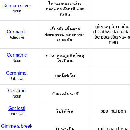
โลหะผสมระหว่าง
German silver
ทองแดง สังกะสี และ
Noun
นิเกิล
gìeow gàp chéu
เกี่ยวกับเชื้อชาติ
Germanic
châat wát-tá-ná-t
วัฒนธรรม และภาษา
láe paa-sǎa yay-ra
Adjective
เยอรมัน
man
ภาษาตระกูลอินโดยุ
Germanic
โรเปียน
Noun
Geronimo!
เจอโรนิโม
Unknown
Gestapo
ตำรวจลับนาซี
Noun
Get lost!
ไปให้พ้น
bpai hâi pón
Unknown
Gimme a break
ไม่น่าเชื่อ
mâi nâa chêua