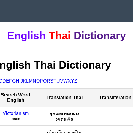
English
Thai
Dictionary
nglish Thai Dictionary
C
D
E
F
G
H
I
J
K
L
M
N
O
P
Q
R
S
T
U
V
W
X
Y
Z
Search Word
Translation Thai
Transliteration
English
ยุคของพระนาง
Victorianism
วิกตอเรีย
Noun
เมืองเวียนนาเป็น