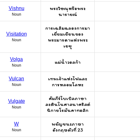
พระวิษณุหรือพระ
Vishnu
นารายณ์
Noun
การเฉลิมฉลองการมา
เยี่ยมเยียนของ
Visitation
พระมารดาแห่งพระ
Noun
เยซู
Volga
แม่น้ำวอลก้า
Noun
เทพเจ้าแห่งไฟและ
Vulcan
การหลอมโลหะ
Noun
คัมภีร์ไบเบิลภาษา
Vulgate
ละตินในศาสนาคริสต์
Noun
นิกายโรมันคาทอลิก
พยัญชนะภาษา
W
อังกฤษตัวที่ 23
Noun