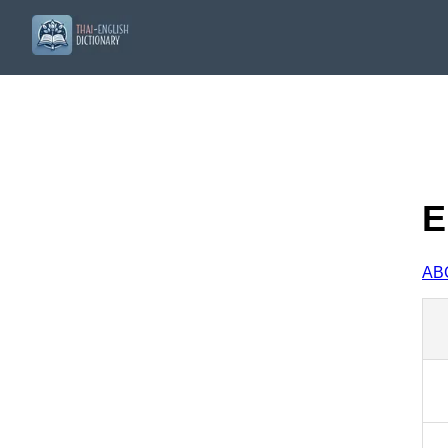
E
A
B