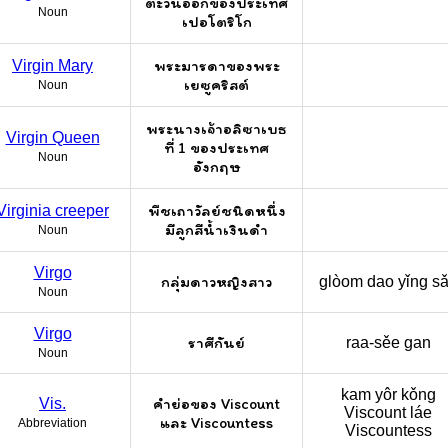
ตะวันออกของประเทศ
Noun
เปอโตริโก
พระมารดาของพระ
Virgin Mary
เยซูคริสต์
Noun
พระนางเจ้าอลิซาเบธ
Virgin Queen
ที่ 1 ของประเทศ
Noun
อังกฤษ
พืชเถาวัลย์ชนิดหนึ่ง
Virginia creeper
มีลูกสีน้ำเงินดำ
Noun
Virgo
กลุ่มดาวหญิงสาว
glòom dao yǐng sa
Noun
Virgo
ราศีกันย์
raa-sěe gan
Noun
kam yôr kǒng
คำย่อของ Viscount
Vis.
Viscount láe
และ Viscountess
Abbreviation
Viscountess