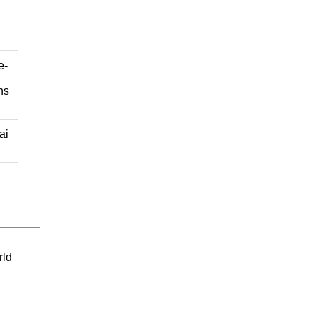
e-
ns
ai
rld