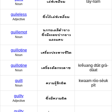
เล่ห์เหลี่ยม
lây-lìam
Noun
guileless
ซึ่งไร้เล่ห์เหลี่ยม
Adjective
นกทะเลสีดำขาว
guillemot
ซึ่งมีจงอยปากยาว
Noun
และแคบ
guillotine
เครื่องประหารชีวิต
Noun
guillotine
krêuang dtàt grà-
เครื่องตัดกระดาษ
dàat
Noun
guilt
kwaam róo-sèuk
ความรู้สึกผิด
pìt
Noun
guilty
ซึ่งมีความผิด
Adjective
guilty