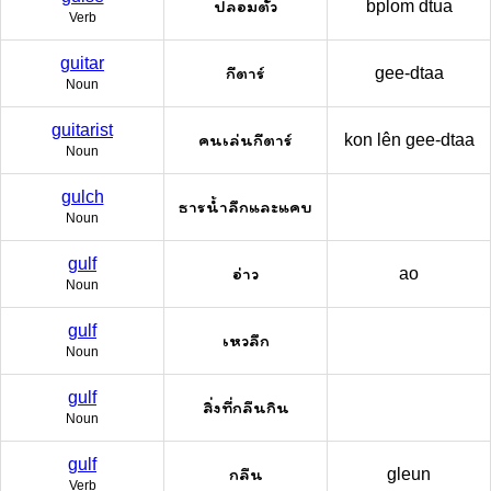
ปลอมตัว
bplom dtua
Verb
guitar
กีตาร์
gee-dtaa
Noun
guitarist
คนเล่นกีตาร์
kon lên gee-dtaa
Noun
gulch
ธารน้ำลึกและแคบ
Noun
gulf
อ่าว
ao
Noun
gulf
เหวลึก
Noun
gulf
สิ่งที่กลืนกิน
Noun
gulf
กลืน
gleun
Verb