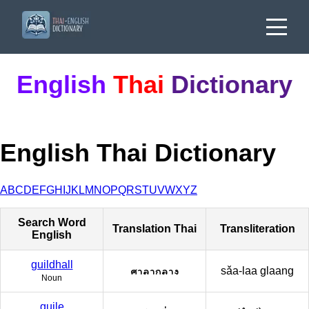
English
Thai
Dictionary
English Thai Dictionary
A
B
C
D
E
F
G
H
I
J
K
L
M
N
O
P
Q
R
S
T
U
V
W
X
Y
Z
Search Word
Translation Thai
Transliteration
English
guildhall
ศาลากลาง
sǎa-laa glaang
Noun
guile