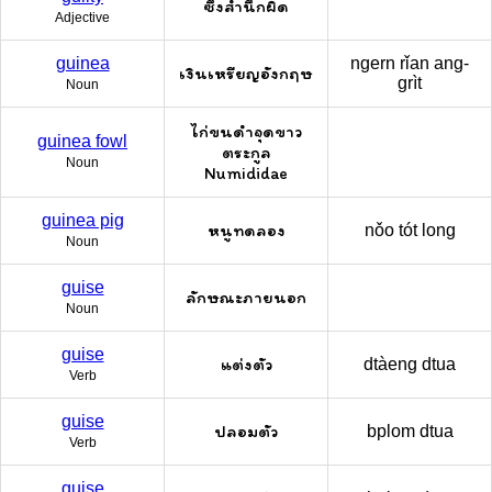
ซึ่งสำนึกผิด
Adjective
guinea
ngern rǐan ang-
เงินเหรียญอังกฤษ
grìt
Noun
ไก่ขนดำจุดขาว
guinea fowl
ตระกูล
Noun
Numididae
guinea pig
หนูทดลอง
nǒo tót long
Noun
guise
ลักษณะภายนอก
Noun
guise
แต่งตัว
dtàeng dtua
Verb
guise
ปลอมตัว
bplom dtua
Verb
guise