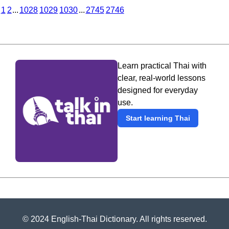
1
2
...
1028
1029
1030
...
2745
2746
Learn practical Thai with
clear, real-world lessons
designed for everyday
use.
Start learning Thai
© 2024 English-Thai Dictionary. All rights reserved.