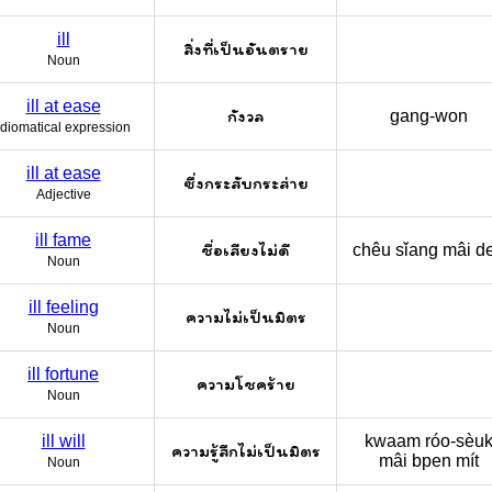
ill
สิ่งที่เป็นอันตราย
Noun
ill at ease
กังวล
gang-won
Idiomatical expression
ill at ease
ซึ่งกระสับกระส่าย
Adjective
ill fame
ชื่อเสียงไม่ดี
chêu sǐang mâi d
Noun
ill feeling
ความไม่เป็นมิตร
Noun
ill fortune
ความโชคร้าย
Noun
ill will
kwaam róo-sèu
ความรู้สึกไม่เป็นมิตร
mâi bpen mít
Noun