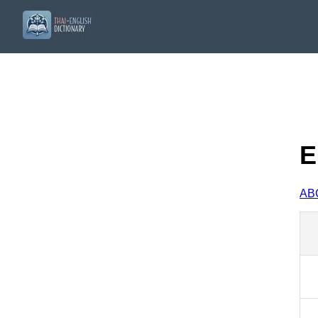
E
A
B