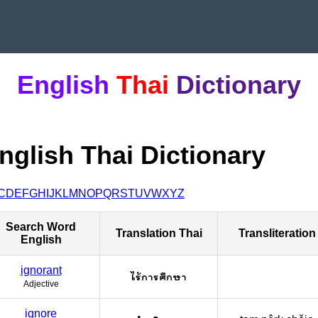
English
Thai
Dictionary
nglish Thai Dictionary
C
D
E
F
G
H
I
J
K
L
M
N
O
P
Q
R
S
T
U
V
W
X
Y
Z
Search Word
Translation Thai
Transliteration
English
ignorant
ไร้การศึกษา
Adjective
ignore