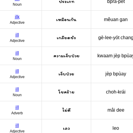
ประเภท
bprà-pêt
Noun
ilk
เหมือนกัน
měuan gan
Adjective
ill
เกลียดชัง
gè-lee-yót chan
Adjective
ill
ความเจ็บป่วย
kwaam jèp bpùa
Noun
ill
เจ็บป่วย
jèp bpùay
Adjective
ill
โชคร้าย
choh-krái
Noun
ill
ไม่ดี
mâi dee
Adverb
ill
เลว
leo
Adjective