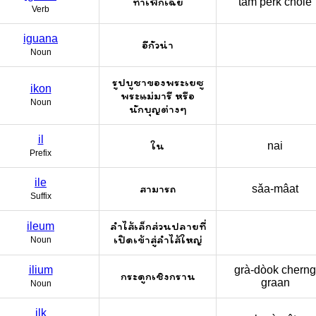
ทำเพิกเฉย
tam pêrk chǒie
Verb
iguana
อีกัวน่า
Noun
รูปบูชาของพระเยซู
ikon
พระแม่มารี หรือ
Noun
นักบุญต่างๆ
il
ใน
nai
Prefix
ile
สามารถ
sǎa-mâat
Suffix
ลำไส้เล็กส่วนปลายที่
ileum
เปิดเข้าสู่ลำไส้ใหญ่
Noun
ilium
grà-dòok cherng
กระดูกเชิงกราน
graan
Noun
ilk