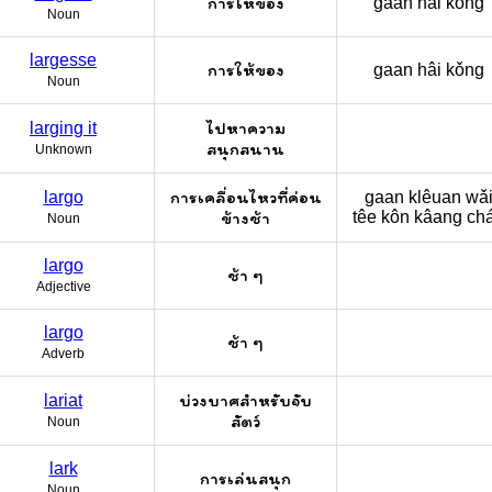
การให้ของ
gaan hâi kǒng
Noun
largesse
การให้ของ
gaan hâi kǒng
Noun
ไปหาความ
larging it
สนุกสนาน
Unknown
การเคลื่อนไหวที่ค่อน
largo
gaan klêuan wǎ
ข้างช้า
têe kôn kâang cha
Noun
largo
ช้า ๆ
Adjective
largo
ช้า ๆ
Adverb
บ่วงบาศสำหรับจับ
lariat
สัตว์
Noun
lark
การเล่นสนุก
Noun