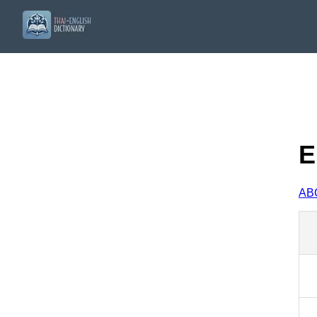
E
A
B