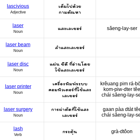
เต็มไปด้วย
lascivious
กามตัณหา
Adjective
laser
แสงเลเซอร์
sǎeng-lay-ser
Noun
laser beam
ลำแสงเลเซอร์
Noun
แผ่น ซีดี ที่อ่านโดย
laser disc
ใช้แสงเลเซอร์
Noun
เครื่องพิมพ์ระบบ
krêuang pim rá-bo
laser printer
คอมพิวเตอร์ที่ใช้แสง
kom-piw-dter tê
Noun
chái sǎeng-lay-s
เลเซอร์
การผ่าตัดที่ใช้แสง
laser surgery
gaan pàa dtàt tê
เลเซอร์
chái sǎeng-lay-s
Noun
lash
กระตุ้น
grà-dtôon
Verb