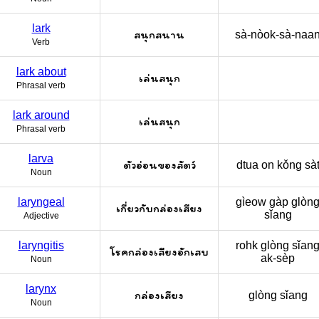
lark
สนุกสนาน
sà-nòok-sà-naa
Verb
lark about
เล่นสนุก
Phrasal verb
lark around
เล่นสนุก
Phrasal verb
larva
ตัวอ่อนของสัตว์
dtua on kǒng sà
Noun
laryngeal
gìeow gàp glòn
เกี่ยวกับกล่องเสียง
sǐang
Adjective
laryngitis
rohk glòng sǐan
โรคกล่องเสียงอักเสบ
ak-sèp
Noun
larynx
กล่องเสียง
glòng sǐang
Noun