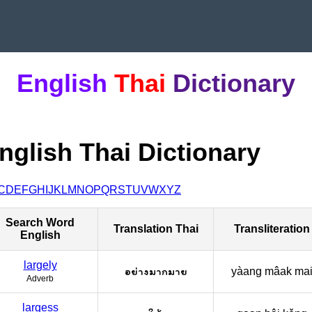
English
Thai
Dictionary
nglish Thai Dictionary
C
D
E
F
G
H
I
J
K
L
M
N
O
P
Q
R
S
T
U
V
W
X
Y
Z
Search Word
Translation Thai
Transliteration
English
largely
อย่างมากมาย
yàang mâak ma
Adverb
largess