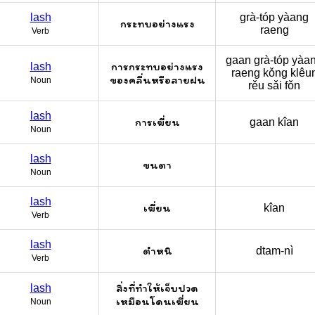
lash
grà-tóp yàang
กระทบอย่างแรง
raeng
Verb
gaan grà-tóp yàa
การกระทบอย่างแรง
lash
raeng kǒng klêu
ของคลื่นหรือสายฝน
Noun
rěu sǎi fǒn
lash
การเฆี่ยน
gaan kîan
Noun
lash
ขนตา
Noun
lash
เฆี่ยน
kîan
Verb
lash
ตำหนิ
dtam-nì
Verb
สิ่งที่ทำให้เจ็บปวด
lash
เหมือนโดนเฆี่ยน
Noun