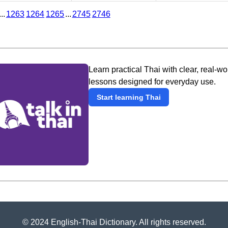
...
1263
1264
1265
...
2745
2746
Learn practical Thai with clear, real-wo
lessons designed for everyday use.
Start learning Thai
© 2024 English-Thai Dictionary. All rights reserved.