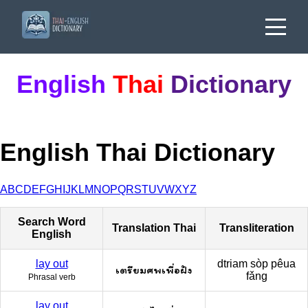
English
Thai
Dictionary
English Thai Dictionary
A
B
C
D
E
F
G
H
I
J
K
L
M
N
O
P
Q
R
S
T
U
V
W
X
Y
Z
Search Word
Translation Thai
Transliteration
English
lay out
dtriam sòp pêua
เตรียมศพเพื่อฝัง
fǎng
Phrasal verb
lay out