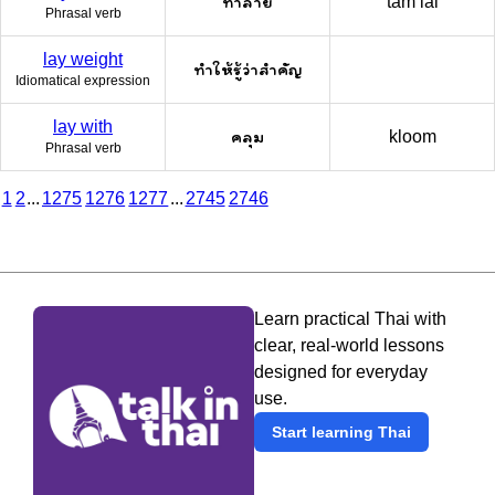
ทำลาย
tam lai
Phrasal verb
lay weight
ทำให้รู้ว่าสำคัญ
Idiomatical expression
lay with
คลุม
kloom
Phrasal verb
1
2
...
1275
1276
1277
...
2745
2746
Learn practical Thai with
clear, real-world lessons
designed for everyday
use.
Start learning Thai