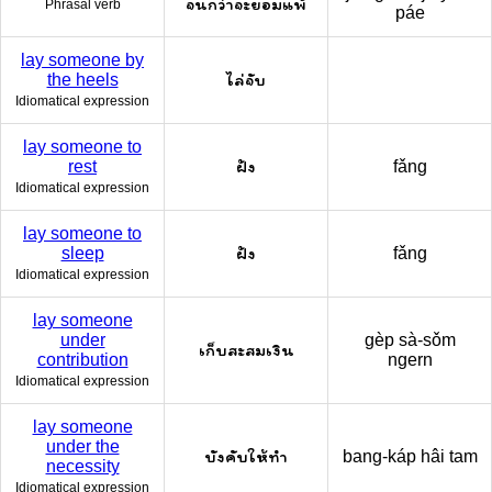
จนกว่าจะยอมแพ้
Phrasal verb
páe
lay someone by
ไล่จับ
the heels
Idiomatical expression
lay someone to
ฝัง
rest
fǎng
Idiomatical expression
lay someone to
ฝัง
sleep
fǎng
Idiomatical expression
lay someone
under
gèp sà-sǒm
เก็บสะสมเงิน
contribution
ngern
Idiomatical expression
lay someone
under the
บังคับให้ทำ
bang-káp hâi tam
necessity
Idiomatical expression