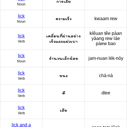
การเลีย
Noun
lick
ความเร็ว
kwaam rew
Noun
klêuan têe pàan
เคลื่อนที่ผ่านอย่าง
lick
yàang rew láe
เร็วและแผ่วเบา
Verb
pàew bao
lick
จำนวนเล็กน้อย
jam-nuan lék-nóy
Noun
lick
ชนะ
chá-ná
Verb
lick
ตี
dtee
Verb
lick
เลีย
Verb
lick and a