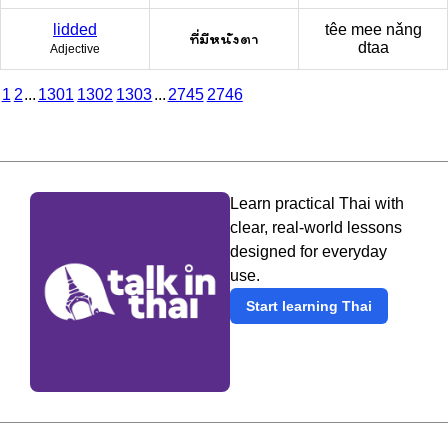
lidded
têe mee nǎng
ที่มีหนังตา
dtaa
Adjective
1
2
...
1301
1302
1303
...
2745
2746
Learn practical Thai with
clear, real-world lessons
designed for everyday
use.
Start learning Thai