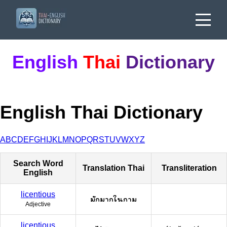
English
Thai
Dictionary
English Thai Dictionary
A
B
C
D
E
F
G
H
I
J
K
L
M
N
O
P
Q
R
S
T
U
V
W
X
Y
Z
Search Word
Translation Thai
Transliteration
English
licentious
มักมากในกาม
Adjective
licentious