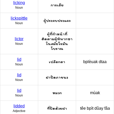
licking
การเลีย
Noun
lickspittle
ผู้ประจบประแจง
Noun
ผู้ที่ทำหน้าที่
ติดตามผู้พิพากษา
lictor
ในสมัยโรมัน
Noun
โบราณ
lid
เปลือกตา
bplèuak dtaa
Noun
lid
ฝาปิดภาชนะ
Noun
lid
หมวก
mùak
Noun
lidded
ที่ปิดด้วยฝา
têe bpìt dûay fǎa
Adjective