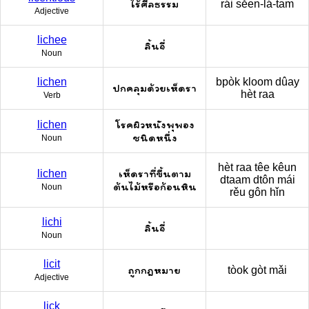
ไร้ศีลธรรม
rái sěen-lá-tam
Adjective
lichee
ลิ้นจี่
Noun
lichen
bpòk kloom dûay
ปกคลุมด้วยเห็ดรา
hèt raa
Verb
โรคผิวหนังพุพอง
lichen
ชนิดหนึ่ง
Noun
hèt raa têe kêun
เห็ดราที่ขึ้นตาม
lichen
dtaam dtôn mái
ต้นไม้หรือก้อนหิน
Noun
rěu gôn hǐn
lichi
ลิ้นจี่
Noun
licit
ถูกกฎหมาย
tòok gòt mǎi
Adjective
lick