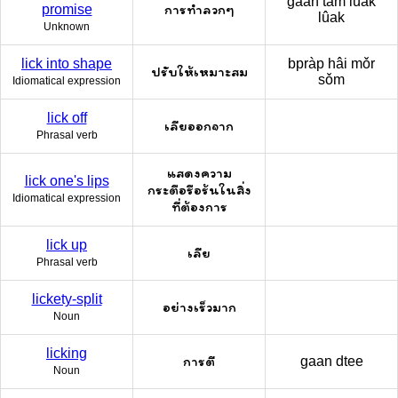
gaan tam lûak
การทำลวกๆ
promise
lûak
Unknown
lick into shape
bpràp hâi mǒr
ปรับให้เหมาะสม
sǒm
Idiomatical expression
lick off
เลียออกจาก
Phrasal verb
แสดงความ
lick one's lips
กระตือรือร้นในสิ่ง
Idiomatical expression
ที่ต้องการ
lick up
เลีย
Phrasal verb
lickety-split
อย่างเร็วมาก
Noun
licking
การตี
gaan dtee
Noun