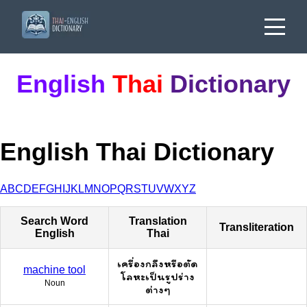
English
Thai
Dictionary
English Thai Dictionary
A
B
C
D
E
F
G
H
I
J
K
L
M
N
O
P
Q
R
S
T
U
V
W
X
Y
Z
Search Word
Translation
Transliteration
English
Thai
เครื่องกลึงหรือตัด
machine tool
โลหะเป็นรูปร่าง
Noun
ต่างๆ