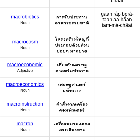
châat
gaan ráp bprà-
การรับประทาน
macrobiotics
taan aa-hǎan
อาหารธรรมชาติ
Noun
tam-má-châat
โครงสร้างใหญ่ที่
macrocosm
ประกอบด้วยส่วน
Noun
ย่อยๆ มากมาย
เกี่ยวกับเศรษฐ
macroeconomic
ศาสตร์มหัพภาค
Adjective
เศรษฐศาสตร์
macroeconomics
มหัพภาค
Noun
คำสั่งจากเครื่อง
macroinstruction
คอมพิวเตอร์
Noun
เครื่องหมายแสดง
macron
สระเสียงยาว
Noun