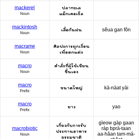
ปลาทะเล
mackerel
แม็กเคอเร็ล
Noun
mackintosh
เสื้อกันฝน
sêua gan fǒn
Noun
ศิลปะการผูกเงื่อน
macrame
เพื่อตกแต่ง
Noun
คำสั่งที่ผู้ใช้เขียน
macro
ขึ้นเอง
Noun
macro
ขนาดใหญ่
kà-nàat yài
Prefix
macro
ยาว
yao
Prefix
gìeow gàp gaan
เกี่ยวกับการรับ
macrobiotic
ráp bprà-taan
ประทานอาหาร
aa-hǎan tam-má-
Noun
ธรรมชาติ